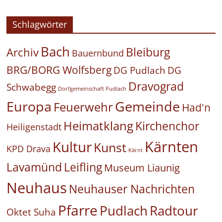
Schlagwörter
Bach
Bleiburg
Archiv
Bauernbund
BRG/BORG Wolfsberg
DG Pudlach
DG
Dravograd
Schwabegg
Dorfgemeinschaft Pudlach
Europa
Gemeinde
Feuerwehr
Had'n
Heimatklang
Kirchenchor
Heiligenstadt
Kärnten
Kultur
Kunst
KPD Drava
Kärnt
Leifling
Lavamünd
Museum Liaunig
Neuhaus
Neuhauser Nachrichten
Pfarre
Pudlach
Radtour
Oktet Suha