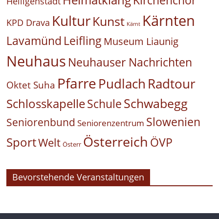
Heiligenstadt
Kärnten
Kultur
Kunst
KPD Drava
Kärnt
Leifling
Lavamünd
Museum Liaunig
Neuhaus
Neuhauser Nachrichten
Pfarre
Pudlach
Radtour
Oktet Suha
Schwabegg
Schlosskapelle
Schule
Slowenien
Seniorenbund
Seniorenzentrum
Österreich
Sport
ÖVP
Welt
Österr
Bevorstehende Veranstaltungen