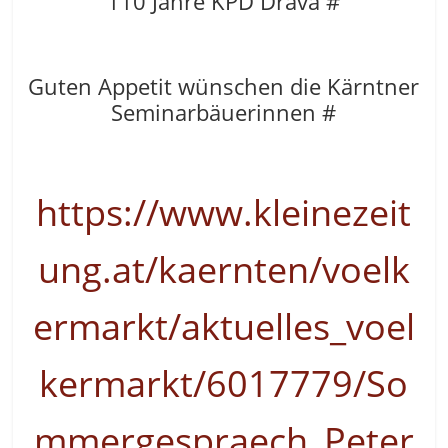
110 Jahre KPD Drava #
Guten Appetit wünschen die Kärntner
Seminarbäuerinnen #
https://www.kleinezeit
ung.at/kaernten/voelk
ermarkt/aktuelles_voel
kermarkt/6017779/So
mmergespraech_Peter