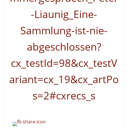
-Liaunig_Eine-
Sammlung-ist-nie-
abgeschlossen?
cx_testId=98&cx_testV
ariant=cx_19&cx_artPo
s=2#cxrecs_s