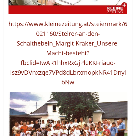
https://www.kleinezeitung.at/steiermark/6
021160/Steirer-an-den-
Schalthebeln_Margit-Kraker_Unsere-
Macht-besteht?
fbclid=IwAR1hhxRxGjPleKKFriauo-
Isz9vDVnxzqe7VPd8dLbrxmopkNR41Dnyi
bNw