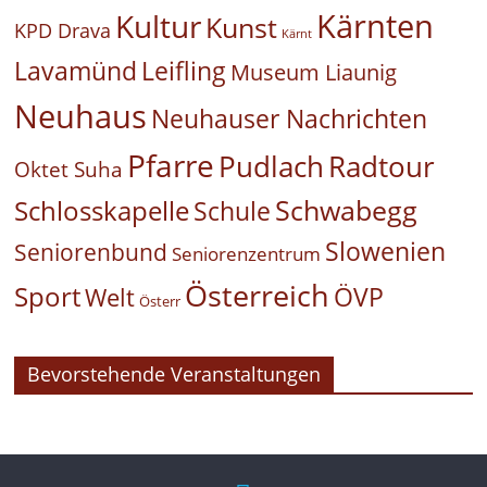
Kärnten
Kultur
Kunst
KPD Drava
Kärnt
Leifling
Lavamünd
Museum Liaunig
Neuhaus
Neuhauser Nachrichten
Pfarre
Pudlach
Radtour
Oktet Suha
Schwabegg
Schlosskapelle
Schule
Slowenien
Seniorenbund
Seniorenzentrum
Österreich
Sport
ÖVP
Welt
Österr
Bevorstehende Veranstaltungen