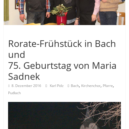
Allgemein
Rorate-Frühstück in Bach
und
75. Geburtstag von Maria
Sadnek
,
,
,
8. Dezember 2016
Karl Pölz
Bach
Kirchenchor
Pfarre
Pudlach