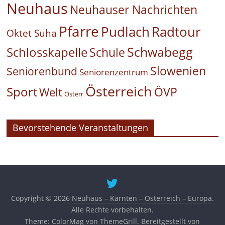
Neuhaus
Neuhauser Nachrichten
Pfarre
Pudlach
Radtour
Oktet Suha
Schwabegg
Schlosskapelle
Schule
Slowenien
Seniorenbund
Seniorenzentrum
Österreich
Sport
ÖVP
Welt
Österr
Bevorstehende Veranstaltungen
Copyright © 2026
Neuhaus – Kärnten – Österreich – Europa
.
Alle Rechte vorbehalten.
Theme:
ColorMag
von ThemeGrill. Bereitgestellt von