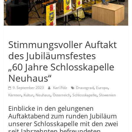
Allgemein
Stimmungsvoller Auftakt
des Jubiläumsfestes
„60 Jahre Schlosskapelle
Neuhaus“
,
,
9. September 2023
Karl Pölz
Dravograd
Europa
,
,
,
,
,
Kärnten
Kultur
Neuhaus
Österreich
Schlosskapelle
Slowenien
Einblicke in den gelungenen
Auftaktabend zum runden Jubiläum
unserer Schlosskapelle mit den zwei
seit Jahrzehnten befreundeten