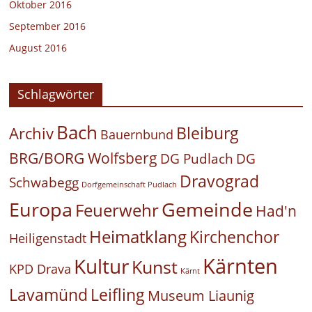
Oktober 2016
September 2016
August 2016
Schlagwörter
Bach
Bleiburg
Archiv
Bauernbund
BRG/BORG Wolfsberg
DG Pudlach
DG
Dravograd
Schwabegg
Dorfgemeinschaft Pudlach
Europa
Gemeinde
Feuerwehr
Had'n
Heimatklang
Kirchenchor
Heiligenstadt
Kärnten
Kultur
Kunst
KPD Drava
Kärnt
Leifling
Lavamünd
Museum Liaunig