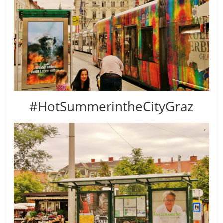
#HotSummerintheCityGraz