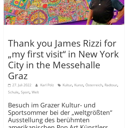
Allgemein
Thank you James Rizzi for
„my first visit“ in New York
City in the Messehalle
Graz
,
,
,
,
27. Juli 2022
Karl Pölz
Kultur
Kunst
Österreich
Radtour
,
,
Schule
Sport
Welt
Besuch im Grazer Kultur- und
Sportsommer bei der „weltgrößten“
Ausstellung des berühmten
amerikanischen Pop Art Künstlers