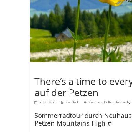
Allgemein
There’s a time to eve
auf der Petzen
,
,
,
5. Juli 2023
Karl Pölz
Kärnten
Kultur
Pudlach
Sommerradtour durch Neuhaus,
Petzen Mountains High #