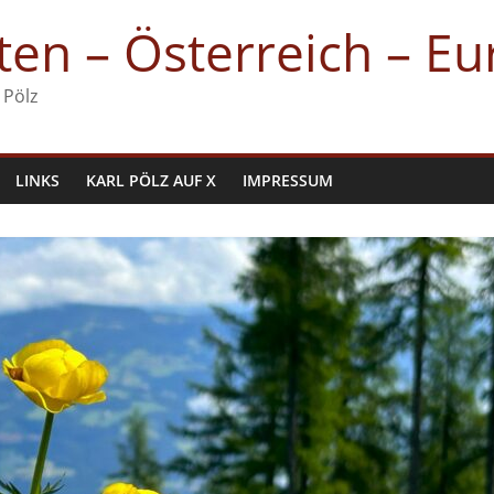
en – Österreich – E
 Pölz
LINKS
KARL PÖLZ AUF X
IMPRESSUM