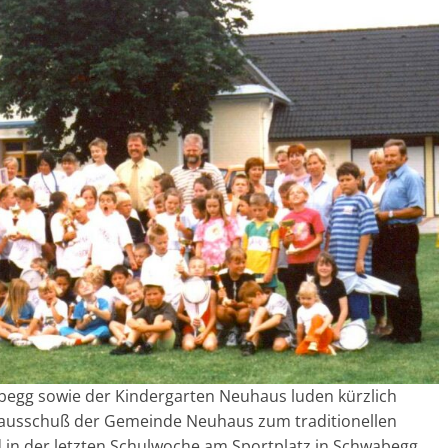
egg sowie der Kindergarten Neuhaus luden kürzlich
ausschuß der Gemeinde Neuhaus zum traditionellen
 in der letzten Schulwoche am Sportplatz in Schwabegg