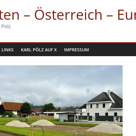
en – Österreich – E
 Pölz
LINKS
KARL PÖLZ AUF X
IMPRESSUM