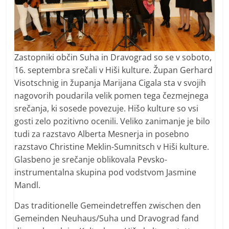
Zastopniki občin Suha in Dravograd so se v soboto,
16. septembra srečali v Hiši kulture. Župan Gerhard
Visotschnig in županja Marijana Cigala sta v svojih
nagovorih poudarila velik pomen tega čezmejnega
srečanja, ki sosede povezuje. Hišo kulture so vsi
gosti zelo pozitivno ocenili. Veliko zanimanje je bilo
tudi za razstavo Alberta Mesnerja in posebno
razstavo Christine Meklin-Sumnitsch v Hiši kulture.
Glasbeno je srečanje oblikovala Pevsko-
instrumentalna skupina pod vodstvom Jasmine
Mandl.
Das traditionelle Gemeindetreffen zwischen den
Gemeinden Neuhaus/Suha und Dravograd fand