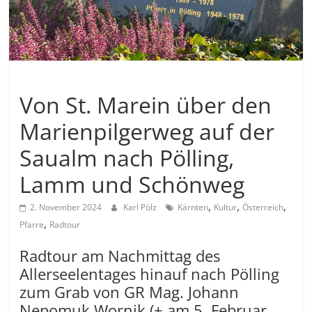
Allgemein
Von St. Marein über den
Marienpilgerweg auf der
Saualm nach Pölling,
Lamm und Schönweg
,
,
,
2. November 2024
Karl Pölz
Kärnten
Kultur
Österreich
,
Pfarre
Radtour
Radtour am Nachmittag des
Allerseelentages hinauf nach Pölling
zum Grab von GR Mag. Johann
Nepomuk Wornik (+ am 5. Februar