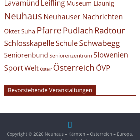
Leifling
Lavamünd
Museum Liaunig
Neuhaus
Neuhauser Nachrichten
Pfarre
Pudlach
Radtour
Oktet Suha
Schwabegg
Schlosskapelle
Schule
Slowenien
Seniorenbund
Seniorenzentrum
Österreich
Sport
ÖVP
Welt
Österr
Bevorstehende Veranstaltungen
Copyright © 2026
Neuhaus – Kärnten – Österreich – Europa
.