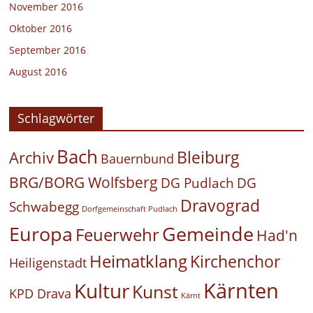
November 2016
Oktober 2016
September 2016
August 2016
Schlagwörter
Bach
Bleiburg
Archiv
Bauernbund
BRG/BORG Wolfsberg
DG Pudlach
DG
Dravograd
Schwabegg
Dorfgemeinschaft Pudlach
Europa
Gemeinde
Feuerwehr
Had'n
Heimatklang
Kirchenchor
Heiligenstadt
Kärnten
Kultur
Kunst
KPD Drava
Kärnt