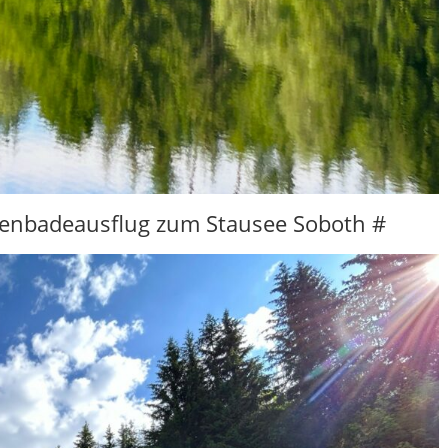
ienbadeausflug zum Stausee Soboth #