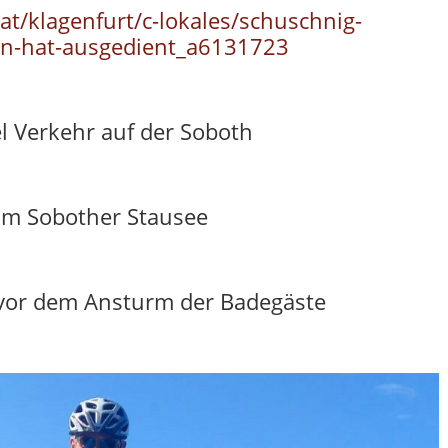
at/klagenfurt/c-lokales/schuschnig-
an-hat-ausgedient_a6131723
l Verkehr auf der Soboth
am Sobother Stausee
or dem Ansturm der Badegäste