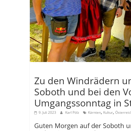
Allgemein
Zu den Windrädern un
Soboth und bei den V
Umgangssonntag in St
,
,
9. Juli 2023
Karl Pölz
Kärnten
Kultur
Österreic
Guten Morgen auf der Soboth un