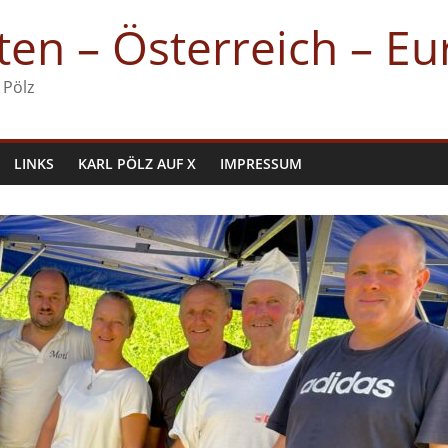
en – Österreich – E
 Pölz
LINKS
KARL PÖLZ AUF X
IMPRESSUM