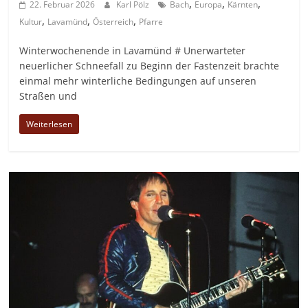
,
,
,
22. Februar 2026
Karl Pölz
Bach
Europa
Kärnten
,
,
,
Kultur
Lavamünd
Österreich
Pfarre
Winterwochenende in Lavamünd # Unerwarteter
neuerlicher Schneefall zu Beginn der Fastenzeit brachte
einmal mehr winterliche Bedingungen auf unseren
Straßen und
Weiterlesen