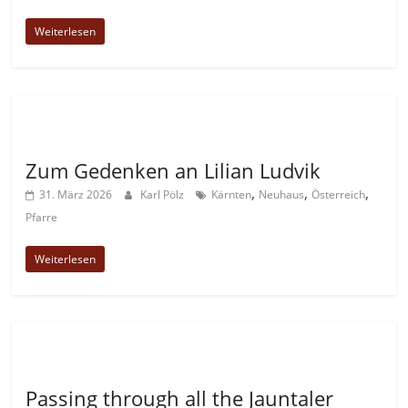
Weiterlesen
Allgemein
Zum Gedenken an Lilian Ludvik
,
,
,
31. März 2026
Karl Pölz
Kärnten
Neuhaus
Österreich
Pfarre
Weiterlesen
Allgemein
Passing through all the Jauntaler