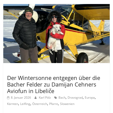
Allgemein
Der Wintersonne entgegen über die
Bacher Felder zu Damijan Cehners
Aviofun in Libeliče
,
,
,
8. Januar 2026
Karl Pölz
Bach
Dravograd
Europa
,
,
,
,
Kärnten
Leifling
Österreich
Pfarre
Slowenien