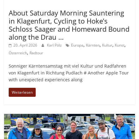
Allgemein
About Saturday Morning Sauntering
in Klagenfurt, Cycling to Hoke’s
Schloss Saager and Homeward Bound
along the Drau …
,
,
,
,
20. April 2026
Karl Pölz
Europa
Kärnten
Kultur
Kunst
,
Österreich
Radtour
Sonniger Kärntensamstag mit viel Kultur und Radfahren
von Klagenfurt in Richtung Pudlach # Another Apple Tour
with unexpected experiences along
Weiterlesen