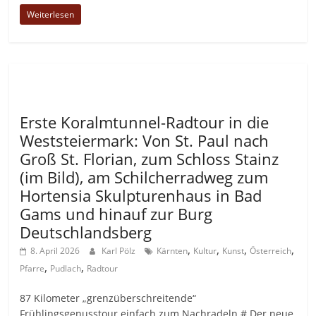
Weiterlesen
Allgemein
Erste Koralmtunnel-Radtour in die
Weststeiermark: Von St. Paul nach
Groß St. Florian, zum Schloss Stainz
(im Bild), am Schilcherradweg zum
Hortensia Skulpturenhaus in Bad
Gams und hinauf zur Burg
Deutschlandsberg
,
,
,
,
8. April 2026
Karl Pölz
Kärnten
Kultur
Kunst
Österreich
,
,
Pfarre
Pudlach
Radtour
87 Kilometer „grenzüberschreitende“
Frühlingsgenusstour einfach zum Nachradeln # Der neue