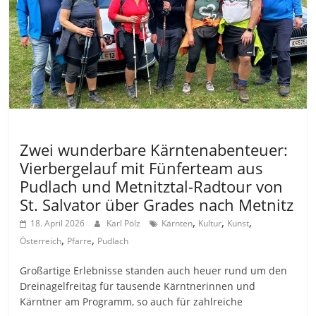
Allgemein
Zwei wunderbare Kärntenabenteuer:
Vierbergelauf mit Fünferteam aus
Pudlach und Metnitztal-Radtour von
St. Salvator über Grades nach Metnitz
,
,
,
18. April 2026
Karl Pölz
Kärnten
Kultur
Kunst
,
,
Österreich
Pfarre
Pudlach
Großartige Erlebnisse standen auch heuer rund um den
Dreinagelfreitag für tausende Kärntnerinnen und
Kärntner am Programm, so auch für zahlreiche