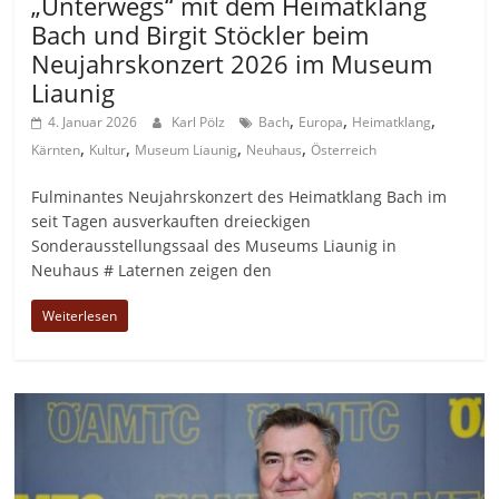
„Unterwegs“ mit dem Heimatklang
Bach und Birgit Stöckler beim
Neujahrskonzert 2026 im Museum
Liaunig
,
,
,
4. Januar 2026
Karl Pölz
Bach
Europa
Heimatklang
,
,
,
,
Kärnten
Kultur
Museum Liaunig
Neuhaus
Österreich
Fulminantes Neujahrskonzert des Heimatklang Bach im
seit Tagen ausverkauften dreieckigen
Sonderausstellungssaal des Museums Liaunig in
Neuhaus # Laternen zeigen den
Weiterlesen