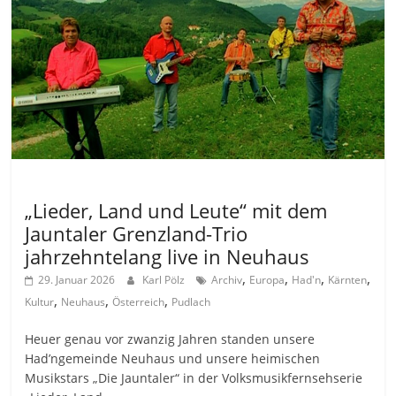
Allgemein
„Lieder, Land und Leute“ mit dem
Jauntaler Grenzland-Trio
jahrzehntelang live in Neuhaus
,
,
,
,
29. Januar 2026
Karl Pölz
Archiv
Europa
Had'n
Kärnten
,
,
,
Kultur
Neuhaus
Österreich
Pudlach
Heuer genau vor zwanzig Jahren standen unsere
Had’ngemeinde Neuhaus und unsere heimischen
Musikstars „Die Jauntaler“ in der Volksmusikfernsehserie