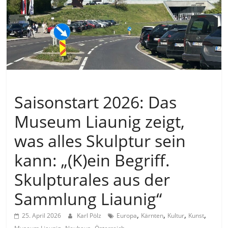
Allgemein
Saisonstart 2026: Das
Museum Liaunig zeigt,
was alles Skulptur sein
kann: „(K)ein Begriff.
Skulpturales aus der
Sammlung Liaunig“
,
,
,
,
25. April 2026
Karl Pölz
Europa
Kärnten
Kultur
Kunst
,
,