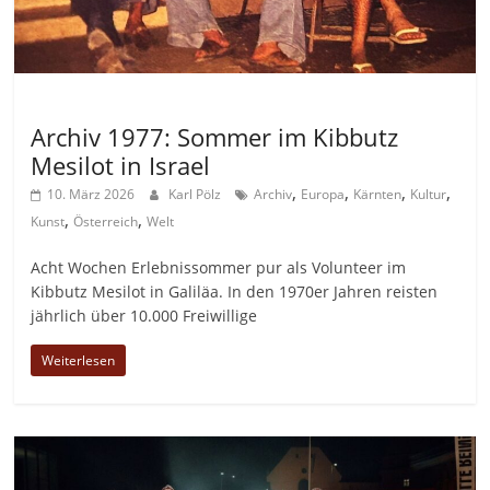
Allgemein
Archiv 1977: Sommer im Kibbutz
Mesilot in Israel
,
,
,
,
10. März 2026
Karl Pölz
Archiv
Europa
Kärnten
Kultur
,
,
Kunst
Österreich
Welt
Acht Wochen Erlebnissommer pur als Volunteer im
Kibbutz Mesilot in Galiläa. In den 1970er Jahren reisten
jährlich über 10.000 Freiwillige
Weiterlesen